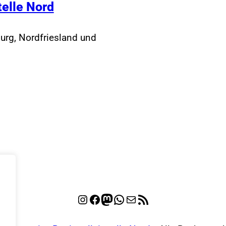
telle Nord
urg, Nordfriesland und
Instagram
Facebook
Mastodon
WhatsApp
E-Mail
RSS-Feed