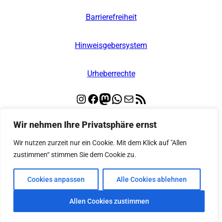
Barrierefreiheit
Hinweisgebersystem
Urheberrechte
Instagram
Facebook
Mastodon
WhatsApp
E-Mail
RSS-Feed
Wir nehmen Ihre Privatsphäre ernst
© 2026
Kooperative Regionalleitstelle Nord
Wir nutzen zurzeit nur ein Cookie. Mit dem Klick auf "Allen
– Alle Rechte vorbehalten
zustimmen“ stimmen Sie dem Cookie zu.
Cookies anpassen
Alle Cookies ablehnen
Gebaut mit
Wordpress
auf Basis des
Themes
Greyd
Allen Cookies zustimmen