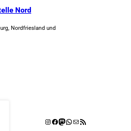
telle Nord
urg, Nordfriesland und
Instagram
Facebook
Mastodon
WhatsApp
E-Mail
RSS-Feed