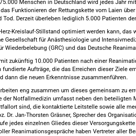
er 75.000 Menschen in Deutschland wird jedes Jahr
as Funktionieren der Rettungskette vom Laien über di
od. Derzeit überleben lediglich 5.000 Patienten den 
Herz-Kreislauf-Stillstand optimiert werden kann, das 
che Gesellschaft für Anästhesiologie und Intensivmed
für Wiederbelebung (GRC) und das Deutsche Reanimat
mit zukünftig 10.000 Patienten nach einer Reanima
fundierte Aufträge, die das Erreichen dieser Ziele e
ird dann die neuen Erkenntnisse zusammenführen.
d arbeiten eng zusammen um dieses gemeinsam zu errei
 der Notfallmedizin umfasst neben den beteiligten M
fallort sind, die kontaktierte Leitstelle sowie alle m
oz. Dr. Jan-Thorsten Gräsner, Sprecher des Organisa
äufe jedes einzelnen Gliedes dieser Versorgungskett
oller Reanimationsgespräche haben Vertreter aller 