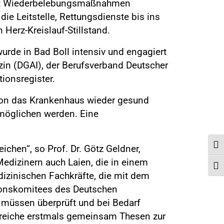
 mit Wiederbelebungsmaßnahmen
e Leitstelle, Rettungsdienste bis ins
Herz-Kreislauf-Stillstand.
wurde in Bad Boll intensiv und engagiert
izin (DGAI), der Berufsverband Deutscher
ionsregister.
tion das Krankenhaus wieder gesund
rmöglichen werden. Eine
Umsc
chen“, so Prof. Dr. Götz Geldner,
edizinern auch Laien, die in einem
Schr
edizinischen Fachkräfte, die mit dem
tionskomitees des Deutschen
e müssen überprüft und bei Bedarf
Bereiche erstmals gemeinsam Thesen zur