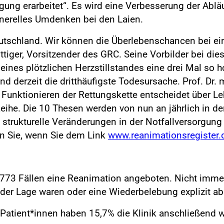
ung erarbeitet“. Es wird eine Verbesserung der Abläuf
enerelles Umdenken bei den Laien.
tschland. Wir können die Überlebenschancen bei ein
öttiger, Vorsitzender des GRC. Seine Vorbilder bei die
eines plötzlichen Herzstillstandes eine drei Mal so 
and derzeit die dritthäufigste Todesursache. Prof. Dr.
 Funktionieren der Rettungskette entscheidet über Le
eihe. Die 10 Thesen werden von nun an jährlich in der
strukturelle Veränderungen in der Notfallversorgung
n Sie, wenn Sie dem Link
www.reanimationsregister.
2.773 Fällen eine Reanimation angeboten. Nicht im
n der Lage waren oder eine Wiederbelebung explizit a
Patient*innen haben 15,7% die Klinik anschließend w