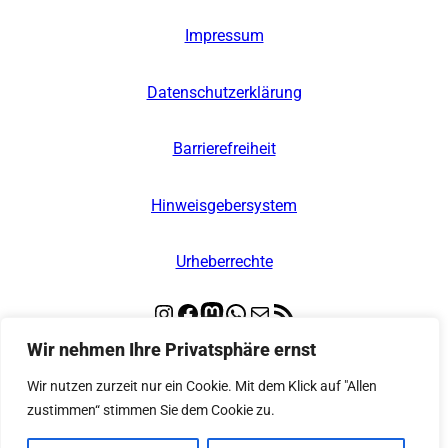
Impressum
Datenschutzerklärung
Barrierefreiheit
Hinweisgebersystem
Urheberrechte
Instagram
Facebook
Mastodon
WhatsApp
E-Mail
RSS-Feed
Wir nehmen Ihre Privatsphäre ernst
© 2026
Kooperative Regionalleitstelle Nord
Wir nutzen zurzeit nur ein Cookie. Mit dem Klick auf "Allen
zustimmen“ stimmen Sie dem Cookie zu.
– Alle Rechte vorbehalten