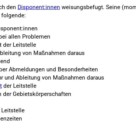
lich den
Disponent:innen
weisungsbefugt. Seine (mome
 folgende:
Disponent:innen
bei allen Problemen
 der Leitstelle
Ableitung von Maßnahmen daraus
kend
l über Abmeldungen und Besonderheiten
hr und Ableitung von Maßnahmen daraus
t
der Leitstelle
 der Gebietskörperschaften
Leitstelle
enzeiten