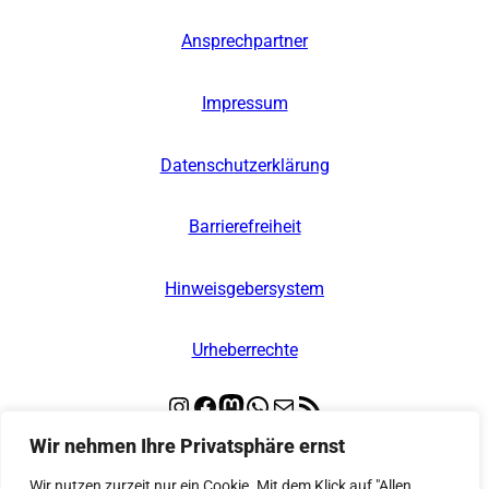
Ansprechpartner
Impressum
Datenschutzerklärung
Barrierefreiheit
Hinweisgebersystem
Urheberrechte
Instagram
Facebook
Mastodon
WhatsApp
E-Mail
RSS-Feed
Wir nehmen Ihre Privatsphäre ernst
© 2026
Kooperative Regionalleitstelle Nord
Wir nutzen zurzeit nur ein Cookie. Mit dem Klick auf "Allen