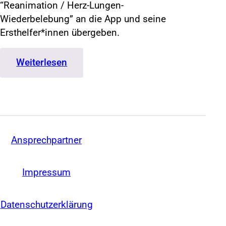
“Reanimation / Herz-Lungen-
Wiederbelebung” an die App und seine
Ersthelfer*innen übergeben.
:
Weiterlesen
Ein
Jahr
Saving
Life
in
Ansprechpartner
der
Leitstelle
Nord
Impressum
Datenschutzerklärung