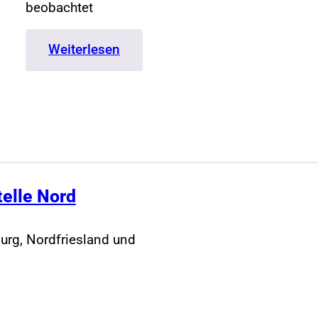
beobachtet
:
Weiterlesen
Pressemitteilung
zum
Sturm
vom
19.10.2023
bis
22.10.2023
telle Nord
urg, Nordfriesland und