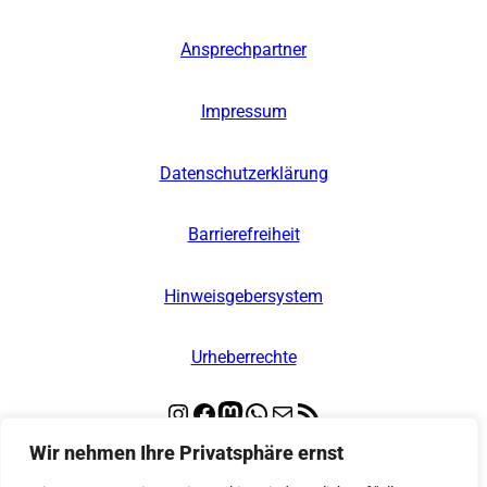
Ansprechpartner
Impressum
Datenschutzerklärung
Barrierefreiheit
Hinweisgebersystem
Urheberrechte
Instagram
Facebook
Mastodon
WhatsApp
E-Mail
RSS-Feed
Wir nehmen Ihre Privatsphäre ernst
© 2026
Kooperative Regionalleitstelle Nord