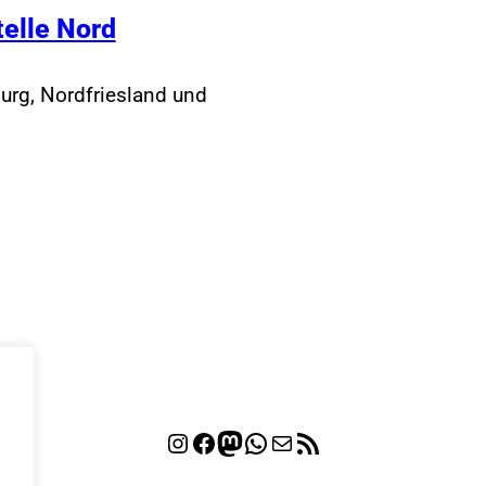
telle Nord
urg, Nordfriesland und
Instagram
Facebook
Mastodon
WhatsApp
E-Mail
RSS-Feed