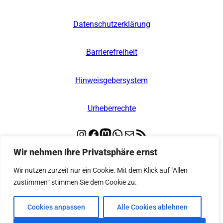
Datenschutzerklärung
Barrierefreiheit
Hinweisgebersystem
Urheberrechte
Instagram
Facebook
Mastodon
WhatsApp
E-Mail
RSS-Feed
Wir nehmen Ihre Privatsphäre ernst
© 2026
Kooperative Regionalleitstelle Nord
Wir nutzen zurzeit nur ein Cookie. Mit dem Klick auf "Allen
zustimmen“ stimmen Sie dem Cookie zu.
– Alle Rechte vorbehalten
Cookies anpassen
Alle Cookies ablehnen
Gebaut mit
Wordpress
auf Basis des
Themes