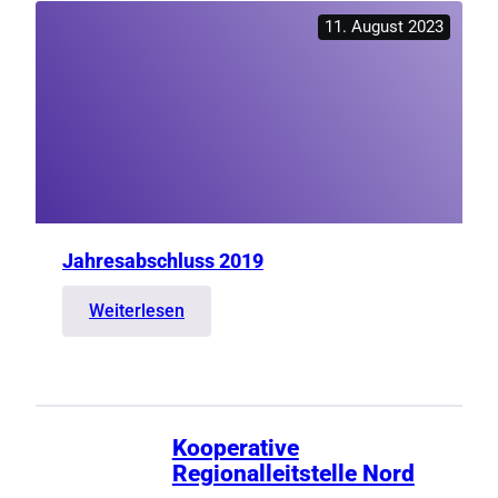
und
11. August 2023
Haushalt
2019
Jahresabschluss 2019
:
Weiterlesen
Jahresabschluss
2019
Kooperative
Regionalleitstelle Nord