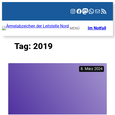
Zum
Instagram
Facebook
Mastodon
WhatsAp
E-Mail
RSS-Feed
Inhalt
springen
Im Notfall
MENÜ
Tag:
2019
8. März 2024