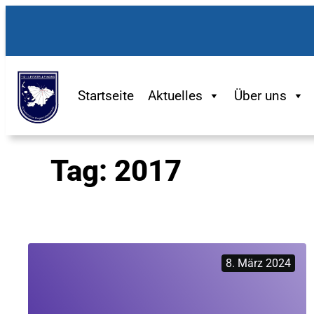
Zum
Inhalt
springen
Startseite
Aktuelles
Über uns
Tag:
2017
8. März 2024