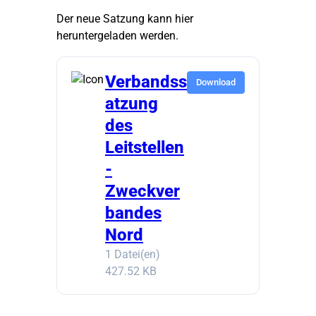
Der neue Satzung kann hier
heruntergeladen werden.
Verbandss
Download
atzung
des
Leitstellen
-
Zweckver
bandes
Nord
1 Datei(en)
427.52 KB