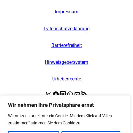
Impressum
Datenschutzerklärung
Barrierefreiheit
Hinweisgebersystem
Urheberrechte
Instagram
Facebook
Mastodon
WhatsApp
E-Mail
RSS-Feed
Wir nehmen Ihre Privatsphäre ernst
© 2026
Kooperative Regionalleitstelle Nord
Wir nutzen zurzeit nur ein Cookie. Mit dem Klick auf "Allen
zustimmen“ stimmen Sie dem Cookie zu.
– Alle Rechte vorbehalten