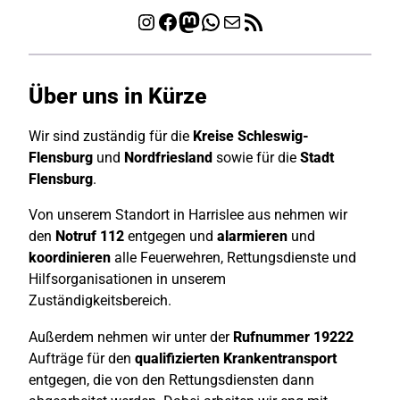
Instagram
Facebook
Mastodon
WhatsApp
E-Mail
RSS-Feed
Über uns in Kürze
Wir sind zuständig für die
Kreise Schleswig-
Flensburg
und
Nordfriesland
sowie für die
Stadt
Flensburg
.
Von unserem Standort in Harrislee aus nehmen wir
den
Notruf
112
entgegen und
alarmieren
und
koordinieren
alle Feuerwehren, Rettungsdienste und
Hilfsorganisationen in unserem
Zuständigkeitsbereich.
Außerdem nehmen wir unter der
Rufnummer 19222
Aufträge für den
qualifizierten Krankentransport
entgegen, die von den Rettungsdiensten dann